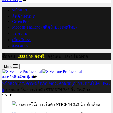
หน้าแรก
สินค้าทั้งหมด
Green Product
Made in Thailand (ผลิตในประเทศไทย)
บทความ
เกี่ยวกับเรา
ติดต่อเรา
ซื้อครบ
1,000 บาท ส่งฟรี!!
กรุงเทพฯและปริมณฑล
Menu
ตะกร้าสินค้า
0
฿
0
หน้าแรก
กระดาษ/ผลิตภัณฑ์กระดาษ/สมุด
กระดาษโน้ต - Post-
it
กระดาษโน๊ตกาวในตัว STICK’N 3×3 นิ้ว สีเหลือง
SALE