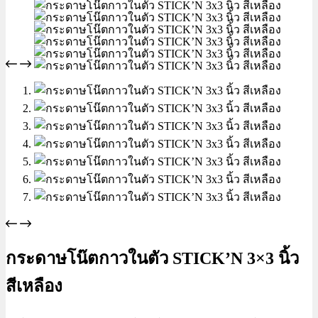
กระดาษโน๊ตกาวในตัว STICK’N 3×3 นิ้ว
สีเหลือง