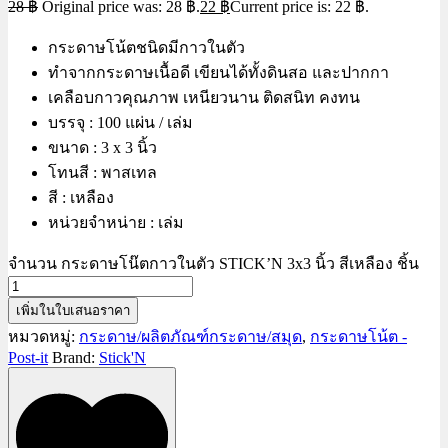
28
฿
Original price was: 28 ฿.
22
฿
Current price is: 22 ฿.
กระดาษโน้ตชนิดมีกาวในตัว
ทำจากกระดาษเนื้อดี เขียนได้ทั้งดินสอ และปากกา
เคลือบกาวคุณภาพ เหนียวนาน ติดสนิท คงทน
บรรจุ : 100 แผ่น / เล่ม
ขนาด : 3 x 3 นิ้ว
โทนสี : พาสเทล
สี : เหลือง
หน่วยจำหน่าย : เล่ม
จำนวน กระดาษโน๊ตกาวในตัว STICK’N 3x3 นิ้ว สีเหลือง ชิ้น
เพิ่มในใบเสนอราคา
หมวดหมู่:
กระดาษ/ผลิตภัณฑ์กระดาษ/สมุด
,
กระดาษโน้ต -
Post-it
Brand:
Stick'N