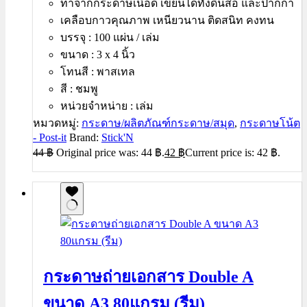
ทำจากกระดาษเนื้อดี เขียนได้ทั้งดินสอ และปากกา
เคลือบกาวคุณภาพ เหนียวนาน ติดสนิท คงทน
บรรจุ : 100 แผ่น / เล่ม
ขนาด : 3 x 4 นิ้ว
โทนสี : พาสเทล
สี : ชมพู
หน่วยจำหน่าย : เล่ม
หมวดหมู่:
กระดาษ/ผลิตภัณฑ์กระดาษ/สมุด
,
กระดาษโน้ต
- Post-it
Brand:
Stick'N
44
฿
Original price was: 44 ฿.
42
฿
Current price is: 42 ฿.
กระดาษถ่ายเอกสาร Double A
ขนาด A3 80แกรม (รีม)