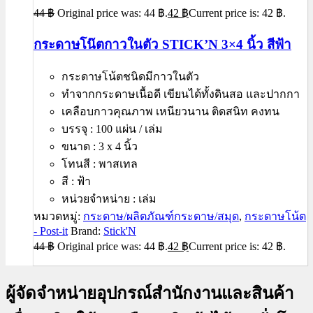
44
฿
Original price was: 44 ฿.
42
฿
Current price is: 42 ฿.
กระดาษโน๊ตกาวในตัว STICK’N 3×4 นิ้ว สีฟ้า
กระดาษโน้ตชนิดมีกาวในตัว
ทำจากกระดาษเนื้อดี เขียนได้ทั้งดินสอ และปากกา
เคลือบกาวคุณภาพ เหนียวนาน ติดสนิท คงทน
บรรจุ : 100 แผ่น / เล่ม
ขนาด : 3 x 4 นิ้ว
โทนสี : พาสเทล
สี : ฟ้า
หน่วยจำหน่าย : เล่ม
หมวดหมู่:
กระดาษ/ผลิตภัณฑ์กระดาษ/สมุด
,
กระดาษโน้ต
- Post-it
Brand:
Stick'N
44
฿
Original price was: 44 ฿.
42
฿
Current price is: 42 ฿.
ผู้จัดจำหน่ายอุปกรณ์สำนักงานและสินค้า